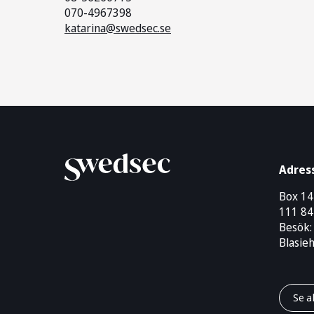
070-4967398
katarina@swedsec.se
Adres
Box 1
111 84
Besök:
Blasie
Se a