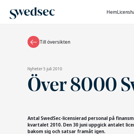
Hem
Licensh
Till översikten
Nyheter
5 juli 2010
Över 8000 S
Antal SwedSec-licensierad personal på finansma
kvartalet 2010. Den 30 juni uppgick antalet lice
bakom sig och satsar framåt igen.