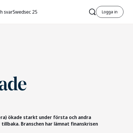
h svar
Swedsec 25
Logga in
rade
r
era) ökade starkt under första och andra
r
r tillbaka. Branschen har lämnat finanskrisen