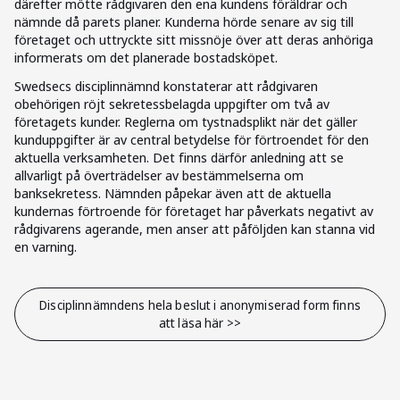
därefter mötte rådgivaren den ena kundens föräldrar och
nämnde då parets planer. Kunderna hörde senare av sig till
företaget och uttryckte sitt missnöje över att deras anhöriga
informerats om det planerade bostadsköpet.
Swedsecs disciplinnämnd konstaterar att rådgivaren
obehörigen röjt sekretessbelagda uppgifter om två av
företagets kunder. Reglerna om tystnadsplikt när det gäller
kunduppgifter är av central betydelse för förtroendet för den
aktuella verksamheten. Det finns därför anledning att se
allvarligt på överträdelser av bestämmelserna om
banksekretess. Nämnden påpekar även att de aktuella
kundernas förtroende för företaget har påverkats negativt av
rådgivarens agerande, men anser att påföljden kan stanna vid
en varning.
Disciplinnämndens hela beslut i anonymiserad form finns
att läsa här >>