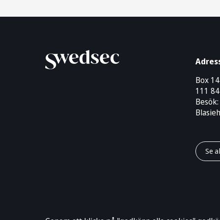
Adres
Box 1
111 84
Besök:
Blasie
Se a