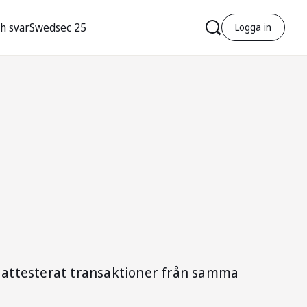
h svar
Swedsec 25
Logga in
r
h attesterat transaktioner från samma
r