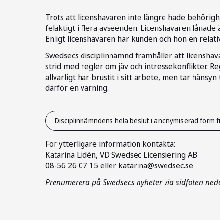
Trots att licenshavaren inte längre hade behöri
felaktigt i flera avseenden. Licenshavaren lånade 
Enligt licenshavaren har kunden och hon en relativ
Swedsecs disciplinnämnd framhåller att licenshavar
strid med regler om jäv och intressekonflikter. R
allvarligt har brustit i sitt arbete, men tar hänsy
därför en varning.
Disciplinnämndens hela beslut i anonymiserad form fi
För ytterligare information kontakta:
Katarina Lidén, VD Swedsec Licensiering AB
08-56 26 07 15 eller
katarina@swedsec.se
Prenumerera på Swedsecs nyheter via sidfoten ned