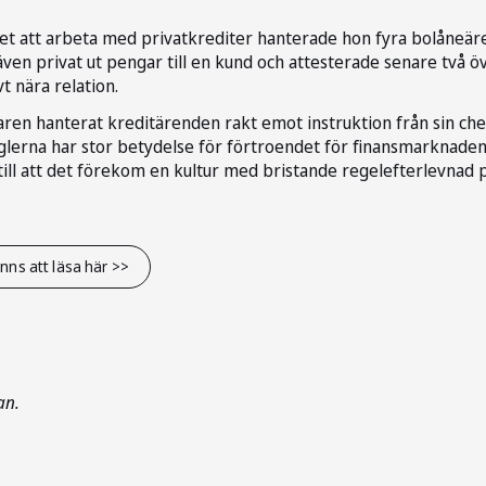
ghet att arbeta med privatkrediter hanterade hon fyra bolåneä
även privat ut pengar till en kund och attesterade senare två öv
t nära relation.
en hanterat kreditärenden rakt emot instruktion från sin chef o
eglerna har stor betydelse för förtroendet för finansmarknade
n till att det förekom en kultur med bristande regelefterlevnad 
nns att läsa här >>
an.