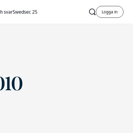
h svar
Swedsec 25
Logga in
010
r
r