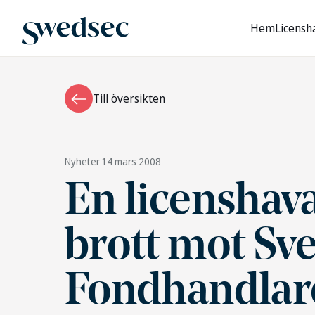
Hem
Licensh
Till översikten
Nyheter
14 mars 2008
En licenshava
brott mot Sv
Fondhandlare