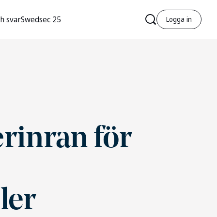
h svar
Swedsec 25
Logga in
erinran för
r
ler
r