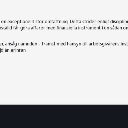
 en exceptionellt stor omfattning. Detta strider enligt discipl
tälld får göra affärer med finansiella instrument i en sådan om
r, ansåg nämnden – främst med hänsyn till arbetsgivarens instäl
jd än erinran.