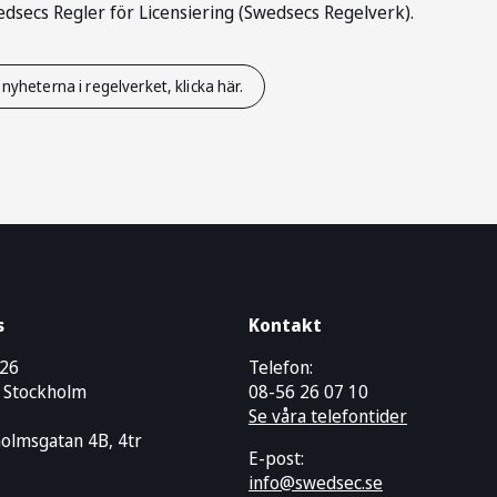
edsecs Regler för Licensiering (Swedsecs Regelverk).
nyheterna i regelverket, klicka här.
s
Kontakt
426
Telefon:
 Stockholm
08-56 26 07 10
Se våra telefontider
holmsgatan 4B, 4tr
E-post:
info@swedsec.se