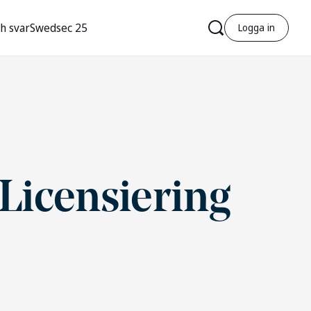
h svar
Swedsec 25
Logga in
 Licensiering
r
r