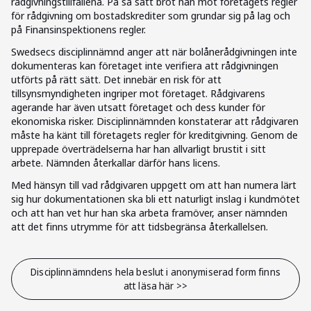
rådgivningstillfällena. På så sätt bröt han mot företagets regler
för rådgivning om bostadskrediter som grundar sig på lag och
på Finansinspektionens regler.
Swedsecs disciplinnämnd anger att när bolånerådgivningen inte
dokumenteras kan företaget inte verifiera att rådgivningen
utförts på rätt sätt. Det innebär en risk för att
tillsynsmyndigheten ingriper mot företaget. Rådgivarens
agerande har även utsatt företaget och dess kunder för
ekonomiska risker. Disciplinnämnden konstaterar att rådgivaren
måste ha känt till företagets regler för kreditgivning. Genom de
upprepade överträdelserna har han allvarligt brustit i sitt
arbete. Nämnden återkallar därför hans licens.
Med hänsyn till vad rådgivaren uppgett om att han numera lärt
sig hur dokumentationen ska bli ett naturligt inslag i kundmötet
och att han vet hur han ska arbeta framöver, anser nämnden
att det finns utrymme för att tidsbegränsa återkallelsen.
Disciplinnämndens hela beslut i anonymiserad form finns
att läsa här >>