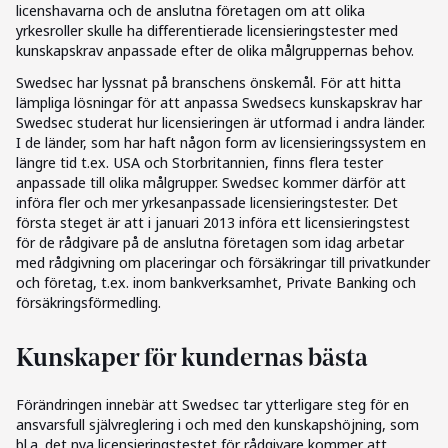
licenshavarna och de anslutna företagen om att olika
yrkesroller skulle ha differentierade licensieringstester med
kunskapskrav anpassade efter de olika målgruppernas behov.
Swedsec har lyssnat på branschens önskemål. För att hitta
lämpliga lösningar för att anpassa Swedsecs kunskapskrav har
Swedsec studerat hur licensieringen är utformad i andra länder.
I de länder, som har haft någon form av licensieringssystem en
längre tid t.ex. USA och Storbritannien, finns flera tester
anpassade till olika målgrupper. Swedsec kommer därför att
införa fler och mer yrkesanpassade licensieringstester. Det
första steget är att i januari 2013 införa ett licensieringstest
för de rådgivare på de anslutna företagen som idag arbetar
med rådgivning om placeringar och försäkringar till privatkunder
och företag, t.ex. inom bankverksamhet, Private Banking och
försäkringsförmedling.
Kunskaper för kundernas bästa
Förändringen innebär att Swedsec tar ytterligare steg för en
ansvarsfull självreglering i och med den kunskapshöjning, som
bl.a. det nya licensieringstestet för rådgivare kommer att