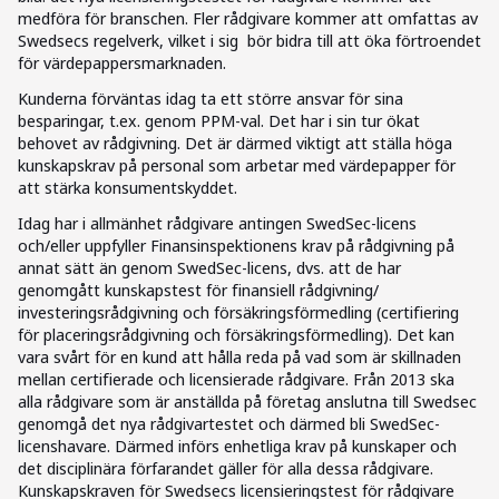
medföra för branschen. Fler rådgivare kommer att omfattas av
Swedsecs regelverk, vilket i sig bör bidra till att öka förtroendet
för värdepappersmarknaden.
Kunderna förväntas idag ta ett större ansvar för sina
besparingar, t.ex. genom PPM-val. Det har i sin tur ökat
behovet av rådgivning. Det är därmed viktigt att ställa höga
kunskapskrav på personal som arbetar med värdepapper för
att stärka konsumentskyddet.
Idag har i allmänhet rådgivare antingen SwedSec-licens
och/eller uppfyller Finansinspektionens krav på rådgivning på
annat sätt än genom SwedSec-licens, dvs. att de har
genomgått kunskapstest för finansiell rådgivning/
investeringsrådgivning och försäkringsförmedling (certifiering
för placeringsrådgivning och försäkringsförmedling). Det kan
vara svårt för en kund att hålla reda på vad som är skillnaden
mellan certifierade och licensierade rådgivare. Från 2013 ska
alla rådgivare som är anställda på företag anslutna till Swedsec
genomgå det nya rådgivartestet och därmed bli SwedSec-
licenshavare. Därmed införs enhetliga krav på kunskaper och
det disciplinära förfarandet gäller för alla dessa rådgivare.
Kunskapskraven för Swedsecs licensieringstest för rådgivare