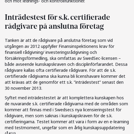
och mot lednings- och kontrollfunktioner.
Inträdestest för s.k. certifierade
rådgivare på anslutna företag
Tanken är att de rådgivare på anslutna företag som vid
utgången av 2012 uppfyller Finansinspektionens krav för
finansiell rådgivning/ investeringsrådgivning och
försäkringsförmedling, ska omfattas av SwedSec-licensen –
både avseende kunskapskraven och disciplinförfarandet. Dessa
rådgivare kallas ofta certifierade rådgivare. För att de s.k.
certifierade rådgivarna ska kunna bli licenshavare kommer det
att krävas att de genomför ett s.k. ”inträdestest” senast den
30 november 2013.
Syftet med inträdestestet är att komplettera kunskapen hos
de nuvarande s.k. certifierade rådgivarna med de områden som
kommer att finnas med i Swedsecs nya licensieringstest för
rådgivare, men som saknas i kunskapskraven för de s.k.
certifieringarna. Testet kommer att vara i form av en e-learning
med testmoment, ungefär som en årlig kunskapsuppdatering
(ÅKU).