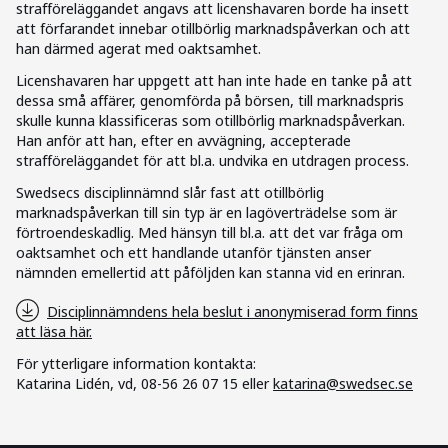
strafföreläggandet angavs att licenshavaren borde ha insett
att förfarandet innebar otillbörlig marknadspåverkan och att
han därmed agerat med oaktsamhet.
Licenshavaren har uppgett att han inte hade en tanke på att
dessa små affärer, genomförda på börsen, till marknadspris
skulle kunna klassificeras som otillbörlig marknadspåverkan.
Han anför att han, efter en avvägning, accepterade
strafföreläggandet för att bl.a. undvika en utdragen process.
Swedsecs disciplinnämnd slår fast att otillbörlig
marknadspåverkan till sin typ är en lagöverträdelse som är
förtroendeskadlig. Med hänsyn till bl.a. att det var fråga om
oaktsamhet och ett handlande utanför tjänsten anser
nämnden emellertid att påföljden kan stanna vid en erinran.
Disciplinnämndens hela beslut i anonymiserad form finns
att läsa här.
För ytterligare information kontakta:
Katarina Lidén, vd, 08-56 26 07 15 eller
katarina@swedsec.se