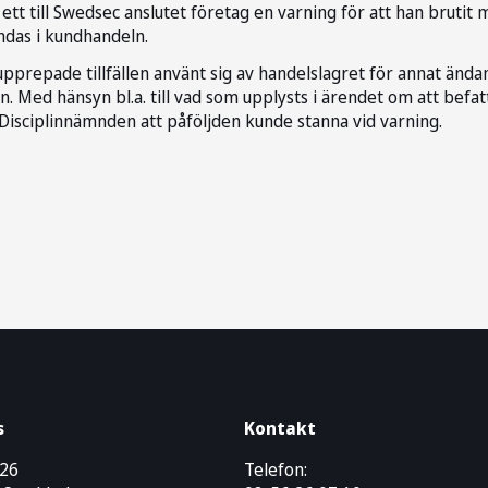
 ett till Swedsec anslutet företag en varning för att han brutit m
ändas i kundhandeln.
 upprepade tillfällen använt sig av handelslagret för annat än
en. Med hänsyn bl.a. till vad som upplysts i ärendet om att befat
 Disciplinnämnden att påföljden kunde stanna vid varning.
s
Kontakt
426
Telefon: