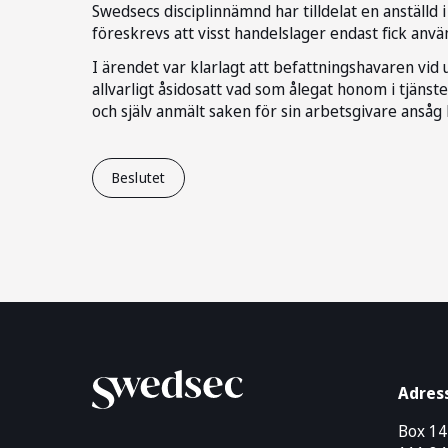
Swedsecs disciplinnämnd har tilldelat en anställd i
föreskrevs att visst handelslager endast fick anv
I ärendet var klarlagt att befattningshavaren vid
allvarligt åsidosatt vad som ålegat honom i tjänst
och själv anmält saken för sin arbetsgivare ansåg
Beslutet
Adres
Box 1