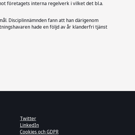
ot företagets interna regelverk i vilket det bl.a.
damål. Disciplinnämnden fann att han därigenom
tningshavaren hade en följd av år klanderfri tjänst
Twitter
LinkedIn
Cookies och GDPR