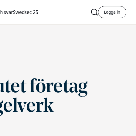
h svar
Swedsec 25
Logga in
utet företag
gelverk
r
r