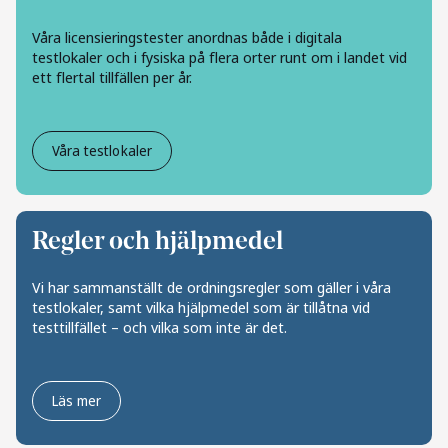
Våra licensieringstester anordnas både i digitala
testlokaler och i fysiska på flera orter runt om i landet vid
ett flertal tillfällen per år.
Våra testlokaler
Regler och hjälpmedel
Vi har sammanställt de ordningsregler som gäller i våra
testlokaler, samt vilka hjälpmedel som är tillåtna vid
testtillfället – och vilka som inte är det.
Läs mer