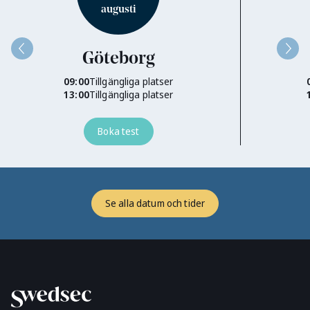
augusti
Göteborg
i
Testa på
09:00
Tillgängliga platser
Testa på
13:00
Tillgängliga platser
Boka test
Se alla datum och tider