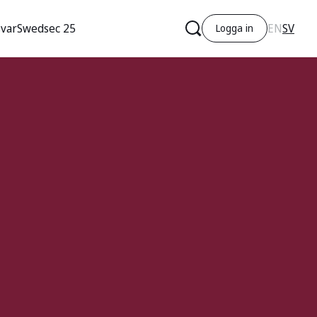
CURRE
svar
Swedsec 25
EN
SV
Logga in