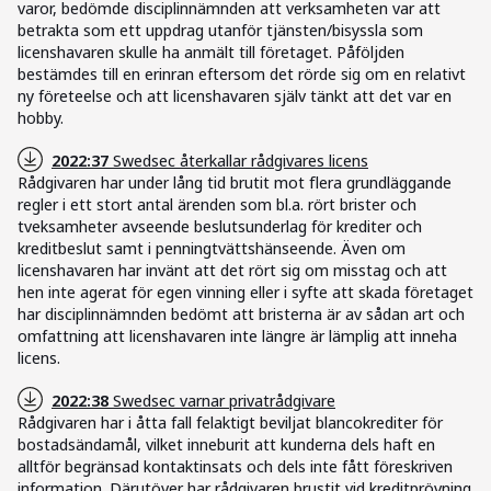
varor, bedömde disciplinnämnden att verksamheten var att
betrakta som ett uppdrag utanför tjänsten/bisyssla som
licenshavaren skulle ha anmält till företaget. Påföljden
bestämdes till en erinran eftersom det rörde sig om en relativt
ny företeelse och att licenshavaren själv tänkt att det var en
hobby.
2022:37
Swedsec återkallar rådgivares licens
Rådgivaren har under lång tid brutit mot flera grundläggande
regler i ett stort antal ärenden som bl.a. rört brister och
tveksamheter avseende beslutsunderlag för krediter och
kreditbeslut samt i penningtvättshänseende. Även om
licenshavaren har invänt att det rört sig om misstag och att
hen inte agerat för egen vinning eller i syfte att skada företaget
har disciplinnämnden bedömt att bristerna är av sådan art och
omfattning att licenshavaren inte längre är lämplig att inneha
licens.
2022:38
Swedsec varnar privatrådgivare
Rådgivaren har i åtta fall felaktigt beviljat blancokrediter för
bostadsändamål, vilket inneburit att kunderna dels haft en
alltför begränsad kontaktinsats och dels inte fått föreskriven
information. Därutöver har rådgivaren brustit vid kreditprövning