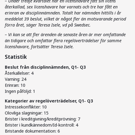
– Under tredje kvartalet har en licenshavare fått sin licens
återkallad, sex licenshavare har varnats och tre har fått en
erinran av disciplinnämnden. Totalt har nämnden hittills i år
meddelat 39 beslut, vilket är något fler än motsvarande period
förra året, säger Teresa Isele, vd på Swedsec.
– Vi kan se att fler ärenden de senaste åren är mer omfattande
än tidigare och omfattar flera regelöverträdelser för samme
licenshavare, fortsätter Teresa Isele.
Statistik
Beslut från disciplinnämnden, Q1- Q3
Återkallelser: 4
Varning: 24
Erinran: 10
Ingen påföljd: 1
Kategorier av regelöverträdelser, Q1- Q3
Intressekonflikter: 10
Olovliga slagningar: 15
Brister i kreditgivning/kreditprövning: 7
Brister i kundkännedom/Id-kontroll: 4
Bristande dokumentation: 6