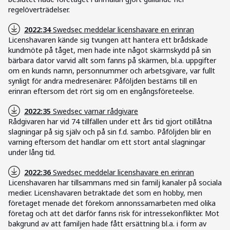
regelöverträdelser.
2022:34
Swedsec meddelar licenshavare en erinran
Licenshavaren kände sig tvungen att hantera ett brådskade
kundmöte på tåget, men hade inte något skärmskydd på sin
bärbara dator varvid allt som fanns på skärmen, bl.a. uppgifter
om en kunds namn, personnummer och arbetsgivare, var fullt
synligt för andra medresenärer. Påföljden bestäms till en
erinran eftersom det rört sig om en engångsföreteelse.
2022:35
Swedsec varnar rådgivare
Rådgivaren har vid 74 tillfällen under ett års tid gjort otillåtna
slagningar på sig själv och på sin f.d. sambo. Påföljden blir en
varning eftersom det handlar om ett stort antal slagningar
under lång tid.
2022:36
Swedsec meddelar licenshavare en erinran
Licenshavaren har tillsammans med sin familj kanaler på sociala
medier. Licenshavaren betraktade det som en hobby, men
företaget menade det förekom annonssamarbeten med olika
företag och att det därför fanns risk för intressekonflikter. Mot
bakgrund av att familjen hade fått ersättning bl.a. i form av