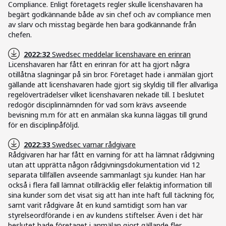
Compliance. Enligt företagets regler skulle licenshavaren ha
begärt godkännande både av sin chef och av compliance men
av slarv och misstag begärde hen bara godkännande från
chefen.
2022:32
Swedsec meddelar licenshavare en erinran
Licenshavaren har fått en erinran för att ha gjort några
otillåtna slagningar på sin bror. Företaget hade i anmälan gjort
gällande att licenshavaren hade gjort sig skyldig till fler allvarliga
regelöverträdelser vilket licenshavaren nekade till. I beslutet
redogör disciplinnämnden för vad som krävs avseende
bevisning m.m för att en anmälan ska kunna läggas till grund
för en disciplinpåföljd.
2022:33
Swedsec varnar rådgivare
Rådgivaren har har fått en varning för att ha lämnat rådgivning
utan att upprätta någon rådgivningsdokumentation vid 12
separata tillfällen avseende sammanlagt sju kunder. Han har
också i flera fall lämnat otillräcklig eller felaktig information till
sina kunder som det visat sig att han inte haft full täckning för,
samt varit rådgivare åt en kund samtidigt som han var
styrelseordförande i en av kundens stiftelser. Även i det här
beslutet hade företaget i anmälan gjort gällande fler